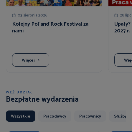
03 sierpnia 2026
28 lip
Kolejny Pol'and'Rock Festival za
Upały? 
nami
2027 r.
Więcej
Wię
WEŹ UDZIAŁ
Bezpłatne wydarzenia
Wszystkie
Pracodawcy
Pracownicy
Służby B