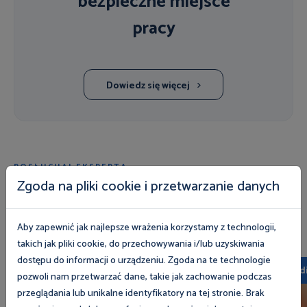
bezpieczne miejsce
pracy
Dowiedz się więcej
POSŁUCHAJ EKSPERTA
Multimedia
Zgoda na pliki cookie i przetwarzanie danych
Wszystkie
Dla pracodawców
Dla pracowników
Aby zapewnić jak najlepsze wrażenia korzystamy z technologii,
takich jak pliki cookie, do przechowywania i/lub uzyskiwania
dostępu do informacji o urządzeniu. Zgoda na te technologie
Multimedia
Multimed
pozwoli nam przetwarzać dane, takie jak zachowanie podczas
przeglądania lub unikalne identyfikatory na tej stronie. Brak