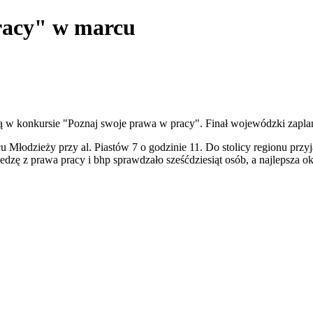
racy" w marcu
ą w konkursie "Poznaj swoje prawa w pracy". Finał wojewódzki zapl
łodzieży przy al. Piastów 7 o godzinie 11. Do stolicy regionu przyja
dzę z prawa pracy i bhp sprawdzało sześćdziesiąt osób, a najlepsza 