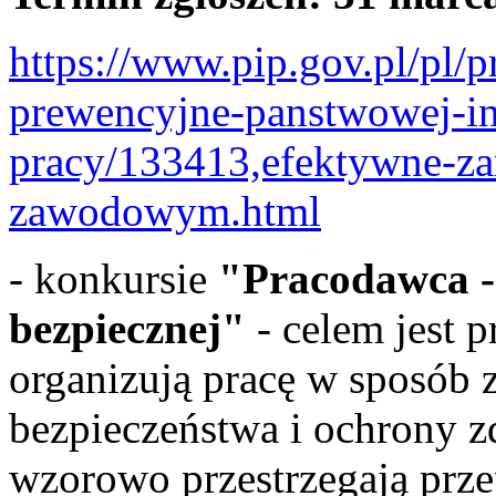
https://www.pip.gov.pl/pl/
prewencyjne-panstwowej-in
pracy/133413,efektywne-za
zawodowym.html
- konkursie
"Pracodawca -
bezpiecznej"
- celem jest
organizują pracę w sposób
bezpieczeństwa i ochrony z
wzorowo przestrzegają prze