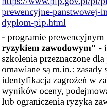
https://www.pip.gov.pl/pl/
prewencyjne-panstwowej-in
dyplom-pip.html
- programie prewencyjny
ryzykiem zawodowym"
- 
szkolenia przeznaczone dla
omawiane są m.in.: zasady
identyfikacja zagrożeń w z
wyników oceny, podejmowani
lub ograniczenia ryzyka z