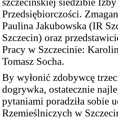
szczecińskiej siedzibie Izb
Przedsiębiorczości. Zmagani
Paulina Jakubowska (IR Szc
Szczecin) oraz przedstawic
Pracy w Szczecinie: Karol
Tomasz Socha.
By wyłonić zdobywcę trzeci
dogrywka, ostatecznie najle
pytaniami poradziła sobie 
Rzemieślniczych w Szczeci