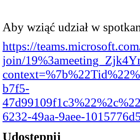
Aby wziąć udział w spotkan
https://teams.microsoft.com
join/19%3ameeting_Zjk
context=%7b%22Tid%22%3
b7f5-
47d99109f1c3%22%2c%2
6232-49aa-9aee-1015776
Udostępnij