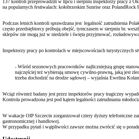
137 kontroli przeprowadzili w lipcu i sierpniu inspektorzy pracy 
na popularnych festiwalach: kołobrzeskim Sunrise oraz PolandRock F
Podczas letnich kontroli sprawdzana jest legalność zatrudnienia Pol
często przedsiębiorcy próbują obejść, tymczasem w sierpniu br. wesz
sklepów nie mogą już w niedziele i święta przyjmować, rozładowywa
Inspektorzy pracy po kontrolach w miejscowościach turystycznych s
- Wśród sezonowych pracowników najliczniejszą grupę stanowią
najczęściej też wybierają umowę cywilno-prawną, jaką jest zlec
trzeba dochodzić na drodze sądowej – wyjaśnia Ewelina Kol
Wciąż również badany jest przez inspektorów pracy tragiczny wypade
Kontrola prowadzona jest pod kątem legalności zatrudniania młodoc
W wakacje OIP Szczecin zorganizował cztery dyżury telefoniczne za
gastronomicznej i handlowej.
W przypadku pytań i wątpliwości zawsze można zwrócić się o poradę
Udostępnij