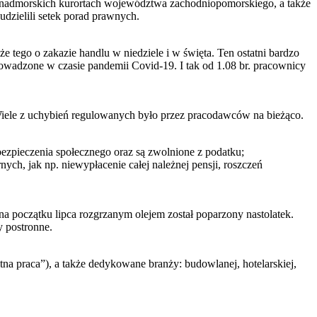
ch nadmorskich kurortach województwa zachodniopomorskiego, a także
udzielili setek porad prawnych.
e tego o zakazie handlu w niedziele i w święta. Ten ostatni bardzo
prowadzone w czasie pandemii Covid-19. I tak od 1.08 br. pracownicy
 Wiele z uchybień regulowanych było przez pracodawców na bieżąco.
ezpieczenia społecznego oraz są zwolnione z podatku;
ych, jak np. niewypłacenie całej należnej pensji, roszczeń
a początku lipca rozgrzanym olejem został poparzony nastolatek.
y postronne.
a praca”), a także dedykowane branży: budowlanej, hotelarskiej,