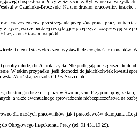
z Okręgowego Inspektoratu Pracy w Szczecinie. Byli w niemal wszystki
estival w Czaplinku-Broczynie. Na tym drugim, pracownicy inspekcji 
aków i cudzoziemców, przestrzeganie przepisów prawa pracy, w tym takż
ły w życie jeszcze bardziej restrykcyjne przepisy, znoszące wyjątki w
ć i wystawiać towaru na półki.
twierdzili niemal sto wykroczeń, wystawili dziewiętnaście mandatów.
 osoby młode, do 26. roku życia. Nie podlegają one zgłoszeniu do ub
enie. W takim przypadku, jeśli dochodzi do jakichkolwiek kwestii sporn
anowska-Wrońska, rzecznik OIP w Szczecinie.
k, do którego doszło na plaży w Świnoujściu. Przypomnijmy, że tam, n
ianych, a także ewentualnego sprowadzenia niebezpieczeństwa na osob
równo dla młodych pracowników, jak i pracodawców (kampania „Legitn
 do Okręgowego Inspektoratu Pracy (tel. 91 431.19.29).