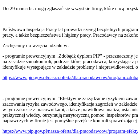
Do 29 marca br. mogą zgłaszać się wszystkie firmy, które chcą pr
Państwowa Inspekcja Pracy lat prowadzi szereg bezpłatnych progra
pracy, a także bezpieczeństwa i higieny pracy. Pracodawcy na zakończe
Zachęcamy do wzięcia udziału w:
- programie prewencyjnym „Zdobądź dyplom PIP" - przeznaczony je
na zasadzie samokontroli, podczas której pracodawca, korzystając z p
identyfikuje występujące w zakładzie problemy i nieprawidłowości, o
https://www.pip.gov.pl/nasza-oferta/dla-pracodawcow/program-zdob
- programie prewencyjnym "Efektywne zarządzanie ryzykiem zawodo
szacowania ryzyka zawodowego, identyfikacja zagrożeń w zakładzie
w tym zakresie z pracownikami, a także prawidłowa analiza, ustalan
praktycznej wiedzy, otrzymują merytoryczną pomoc inspektorów pra
naprawczych w firmie jest pomyślne przejście kontroli sprawdzającej
https://www.pip.gov.pl/nasza-oferta/dla-pracodawcow/program-ef