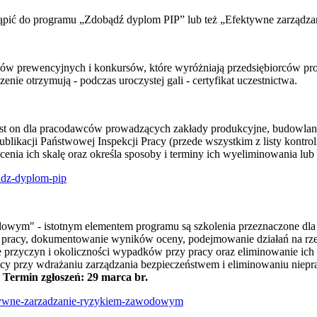
zystąpić do programu „Zdobądź dyplom PIP” lub też „Efektywne zarzą
mów prewencyjnych i konkursów, które wyróżniają przedsiębiorców p
nie otrzymują - podczas uroczystej gali - certyfikat uczestnictwa.
st on dla pracodawców prowadzących zakłady produkcyjne, budowlane
ublikacji Państwowej Inspekcji Pracy (przede wszystkim z listy kontro
cenia ich skalę oraz określa sposoby i terminy ich wyeliminowania lub
adz-dyplom-pip
wym" - istotnym elementem programu są szkolenia przeznaczone dla 
 pracy, dokumentowanie wyników oceny, podejmowanie działań na rzec
ie przyczyn i okoliczności wypadków przy pracy oraz eliminowanie ich
cy przy wdrażaniu zarządzania bezpieczeństwem i eliminowaniu niep
.
Termin zgłoszeń: 29 marca br.
ektywne-zarzadzanie-ryzykiem-zawodowym