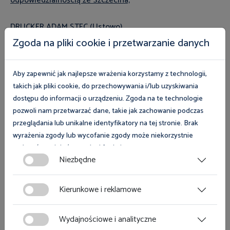
odpowiedzialnością ze Szczecina;
DRUCKER ADAM STEC (Ustowo)
Zgoda na pliki cookie i przetwarzanie danych
***
Aby zapewnić jak najlepsze wrażenia korzystamy z technologii,
Konkurs „Najaktywniejszy społeczny inspektor pracy”
takich jak pliki cookie, do przechowywania i/lub uzyskiwania
dostępu do informacji o urządzeniu. Zgoda na te technologie
Laureat konkursu regionalnego:
pozwoli nam przetwarzać dane, takie jak zachowanie podczas
przeglądania lub unikalne identyfikatory na tej stronie. Brak
ZBIGNIEW KOTOWSKI GRUPA AZOTY S.A. ZAKŁADY
wyrażenia zgody lub wycofanie zgody może niekorzystnie
CHEMICZNE POLICE
wpłynąć na niektóre cechy i funkcje.
Niezbędne
***
Zgoda na pliki cookies jest dobrowolna i można ją wycofać lub
zmodyfikować w dowolnym momencie klikając w przycisk
Kierunkowe i reklamowe
ciasteczka w lewym dolnym rogu strony. Więcej informacji
Konkurs „Pracodawca organizator pracy bezpiecznej”
polityce plików cookies
znajdziesz w
.
(ma za cel promowanie tych pracodawców, którzy
Wydajnościowe i analityczne
zapewniają najwyższy poziom bezpieczeństwa i ochrony