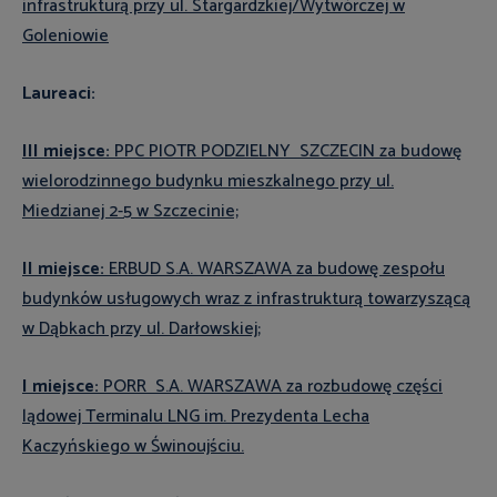
infrastrukturą przy ul. Stargardzkiej/Wytwórczej w
Goleniowie
Laureaci:
III
miejsce:
PPC PIOTR PODZIELNY SZCZECIN za budowę
wielorodzinnego budynku mieszkalnego przy ul.
Miedzianej 2-5 w Szczecinie;
II miejsce:
ERBUD S.A. WARSZAWA za budowę zespołu
budynków usługowych wraz z infrastrukturą towarzyszącą
w Dąbkach przy ul. Darłowskiej;
I miejsce:
PORR S.A. WARSZAWA za rozbudowę części
lądowej Terminalu LNG im. Prezydenta Lecha
Kaczyńskiego w Świnoujściu.