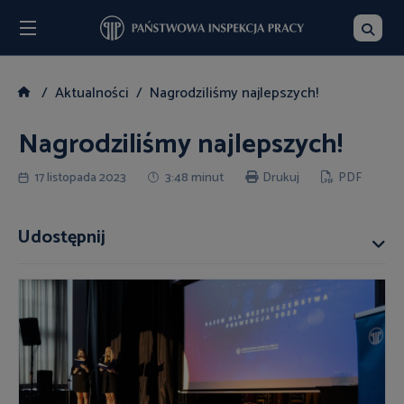
Menu
Szukaj
Aktualności
Nagrodziliśmy najlepszych!
Nagrodziliśmy najlepszych!
17 listopada 2023
3:48 minut
Drukuj
PDF
Udostępnij