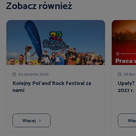
Zobacz również
03 sierpnia 2026
28 lip
Kolejny Pol'and'Rock Festival za
Upały? 
nami
2027 r.
Więcej
Wię