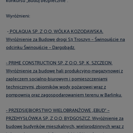
konkursu „Buduj bezpiecznie”.
Wyróżnieni:
-
POLAQUA SP. Z O.O. WÓLKA KOZODAWSKA.
Wyróżnienie za Budowę drogi S3 Troszyn – Świnoujście na
odcinku Świnoujście – Dargobądz.
- PRIME CONSTRUCTION SP. Z O.O. SP. K. SZCZECIN.
Wyróżnienie za budowę hali produkcyjno-magazynowej z
zapleczem socjalno-biurowym i pomieszczeniami
technicznymi, zbiorników wody pożarowej wraz z
pompownią oraz zagospodarowaniem terenu w Barlinku.
- PRZEDSIĘBIORSTWO WIELOBRANŻOWE „EBUD” –
PRZEMYSŁÓWKA SP. Z O.O. BYDGOSZCZ. Wyróżnienie za
budowę budynków mieszkalnych, wielorodzinnych wraz z