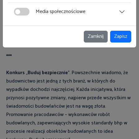
zdrowia pracowników, a także przestrzegają przepisów
Media społecznościowe
prawa pracy oraz dotyczących legalności zatrudnienia).
CUSTOMIZATION GROUP POLAND SP. Z O.O. (dawniej
Zamknij
Zapisz
PRINTDREAM SP. Z O.O.), Szczecin
***
Konkurs
„
Buduj bezpiecznie
”. Powszechnie wiadomo, że
budownictwo jest jedną z tych branż, w których do
wypadków dochodzi najczęściej. Każda inicjatywa, która
przynosi pozytywne zmiany, najpierw przede wszystkim w
świadomości budowlańców jest na wagę złota.
Promowanie pracodawców – wykonawców robót
budowlanych, zapewniających wysokie standardy bhp w
procesie realizacji obiektów budowlanych to idea