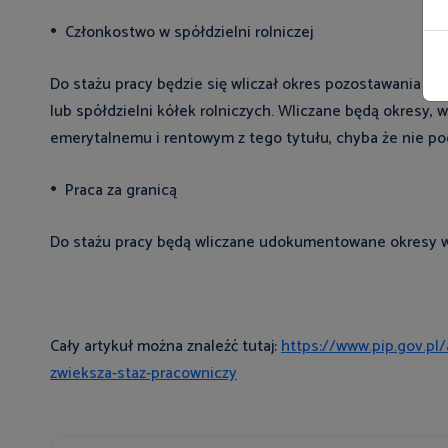
Członkostwo w spółdzielni rolniczej
Do stażu pracy będzie się wliczał okres pozostawania prz
lub spółdzielni kółek rolniczych. Wliczane będą okresy,
emerytalnemu i rentowym z tego tytułu, chyba że nie p
Praca za granicą
Do stażu pracy będą wliczane udokumentowane okresy wyk
Cały artykuł można znaleźć tutaj:
https://www.pip.gov.pl/
zwieksza-staz-pracowniczy