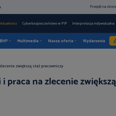
Przejdź na stro
e
Aktualności
Cyberbezpieczeństwo w PIP
Interpretacja indywidualna 
 BHP
Multimedia
Nasza oferta
Wydarzenia
K
 zlecenie zwiększą staż pracowniczy
i praca na zlecenie zwiększą