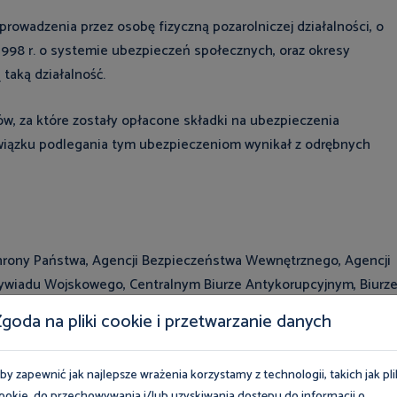
owadzenia przez osobę fizyczną pozarolniczej działalności, o
a 1998 r. o systemie ubezpieczeń społecznych, oraz okresy
taką działalność.
w, za które zostały opłacone składki na ubezpieczenia
wiązku podlegania tym ubezpieczeniom wynikał z odrębnych
Ochrony Państwa, Agencji Bezpieczeństwa Wewnętrznego, Agencji
wiadu Wojskowego, Centralnym Biurze Antykorupcyjnym, Biurz
nej, Straży Granicznej, Państwowej Straży Pożarnej, Straży
goda na pliki cookie i przetwarzanie danych
na zasadach przewidzianych odrębnymi przepisami.
by zapewnić jak najlepsze wrażenia korzystamy z technologii, takich jak pli
ookie, do przechowywania i/lub uzyskiwania dostępu do informacji o