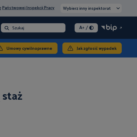
nę
Państwowej Inspekcji Pracy
Wybierz inny inspektorat
/
A
+
- opłata
Szukaj
ontakt
Umowy cywilnoprawne
Jak zgłosić wypadek
 staż