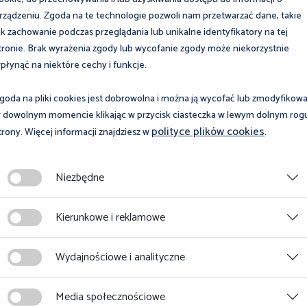
rządzeniu. Zgoda na te technologie pozwoli nam przetwarzać dane, takie
ozarolniczej działalności gospodarczej, o której mowa w art. 8
ak zachowanie podczas przeglądania lub unikalne identyfikatory na tej
 w celu sprawowania osobistej opieki nad dzieckiem, za który
tronie. Brak wyrażenia zgody lub wycofanie zgody może niekorzystnie
 rentowe.
płynąć na niektóre cechy i funkcje.
em przez osobę współpracującą, za który zostały opłacone
goda na pliki cookies jest dobrowolna i można ją wycofać lub zmodyfikow
względniany w stażu pracy.
 dowolnym momencie klikając w przycisk ciasteczka w lewym dolnym rog
polityce plików cookies
trony. Więcej informacji znajdziesz w
.
Niezbędne
może skorzystać z tzw. ulgi na start, tj. zwolnienia z obowiązku
z pierwsze 6 miesięcy, na podstawie art. 18 ust. 1 ustawy z 6
Kierunkowe i reklamowe
z 2024 r. poz. 236 ze zm.). Ten okres, mimo niepłacenia składek,
Wydajnościowe i analityczne
obą współpracującą z osobą fizyczną korzystającą z tej ulgi – o
zenia emerytalne, rentowe lub wypadkowe.
Media społecznościowe