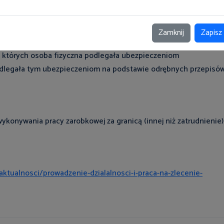
Zamknij
Zapisz
ez osobę fizyczną członkiem rolniczej spółdzielni produkcyjnej
 w których osoba fizyczna podlegała ubezpieczeniom
odlegała tym ubezpieczeniom na podstawie odrębnych przepisów
onywania pracy zarobkowej za granicą (innej niż zatrudnienie)
aktualnosci/prowadzenie-dzialalnosci-i-praca-na-zlecenie-