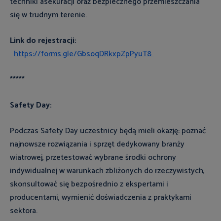
techniki asekuracji oraz bezpiecznego przemieszczania
się w trudnym terenie.
Link do rejestracji:
https://forms.gle/GbsoqDRkxpZpPyuT8
*****
Safety Day:
Podczas Safety Day uczestnicy będą mieli okazję: poznać
najnowsze rozwiązania i sprzęt dedykowany branży
wiatrowej, przetestować wybrane środki ochrony
indywidualnej w warunkach zbliżonych do rzeczywistych,
skonsultować się bezpośrednio z ekspertami i
producentami, wymienić doświadczenia z praktykami
sektora.