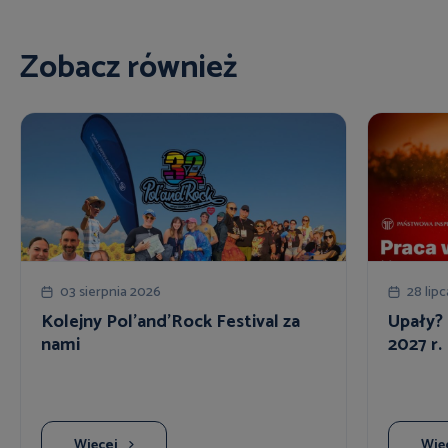
Zobacz również
03 sierpnia 2026
28 lip
Kolejny Pol'and'Rock Festival za
Upały? 
nami
2027 r.
Więcej
Wię