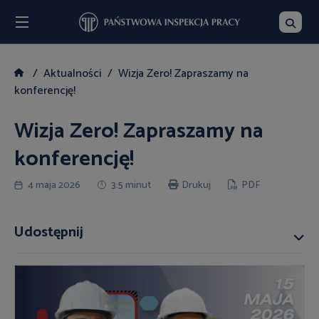
Menu
Szukaj
Aktualności
Wizja Zero! Zapraszamy na
konferencję!
Wizja Zero! Zapraszamy na
konferencję!
4 maja 2026
3:5 minut
Drukuj
PDF
Udostępnij