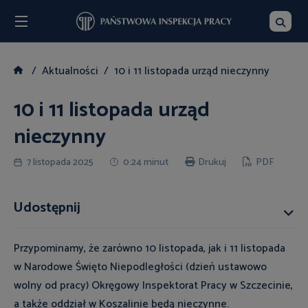
Menu
Szukaj
Aktualności
10 i 11 listopada urząd nieczynny
10 i 11 listopada urząd
nieczynny
7 listopada 2025
0:24 minut
Drukuj
PDF
Udostępnij
Przypominamy, że zarówno 10 listopada, jak i 11 listopada
w Narodowe Święto Niepodległości (dzień ustawowo
wolny od pracy) Okręgowy Inspektorat Pracy w Szczecinie,
a także oddział w Koszalinie będą nieczynne.