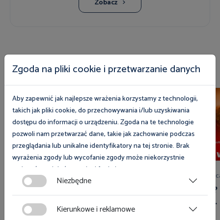
Zobacz
Zobacz również
Zgoda na pliki cookie i przetwarzanie danych
Aby zapewnić jak najlepsze wrażenia korzystamy z technologii,
takich jak pliki cookie, do przechowywania i/lub uzyskiwania
dostępu do informacji o urządzeniu. Zgoda na te technologie
pozwoli nam przetwarzać dane, takie jak zachowanie podczas
przeglądania lub unikalne identyfikatory na tej stronie. Brak
wyrażenia zgody lub wycofanie zgody może niekorzystnie
wpłynąć na niektóre cechy i funkcje.
03 sierpnia 2026
28 lip
Niezbędne
Kolejny Pol'and'Rock Festival za
Upały? 
Zgoda na pliki cookies jest dobrowolna i można ją wycofać lub
nami
2027 r.
zmodyfikować w dowolnym momencie klikając w przycisk
Kierunkowe i reklamowe
ciasteczka w lewym dolnym rogu strony. Więcej informacji